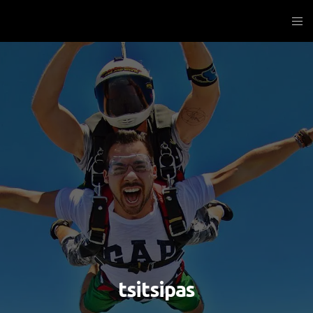
Δημήτρης Σαββίδης
tsitsipas